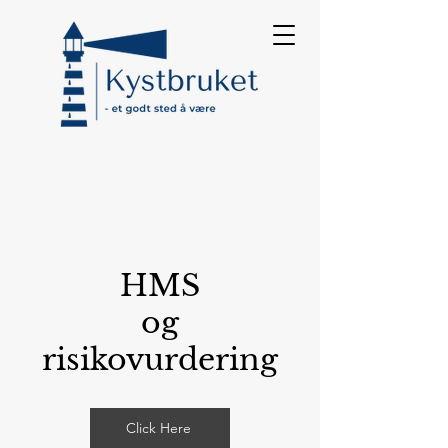
HMS
og
risikovurdering
Click Here