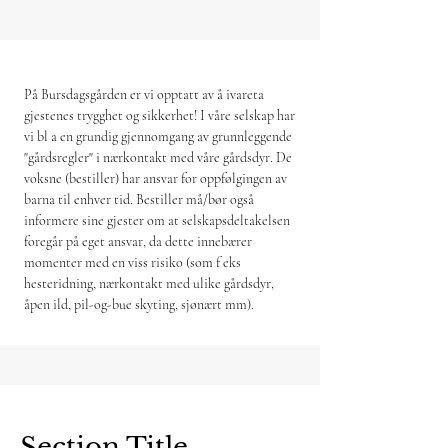
På Bursdagsgården er vi opptatt av å ivareta
gjestenes trygghet og sikkerhet! I våre selskap har
vi bl a en grundig gjennomgang av grunnleggende
"gårdsregler" i nærkontakt med våre gårdsdyr. De
voksne (bestiller) har ansvar for oppfølgingen av
barna til enhver tid. Bestiller må/bør også
informere sine gjester om at selskapsdeltakelsen
foregår på eget ansvar, da dette innebærer
momenter med en viss risiko (som f eks
hesteridning, nærkontakt med ulike gårdsdyr,
åpen ild, pil-og-bue skyting, sjønært mm).
Section Title