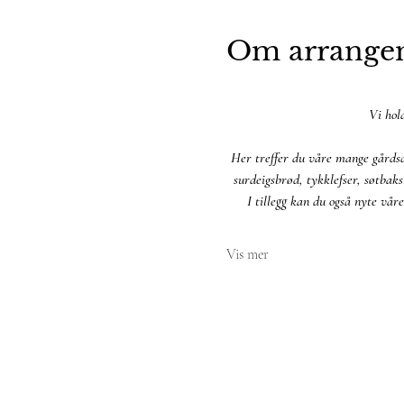
Om arrange
Vi hol
Her treffer du våre mange gårdsdy
surdeigsbrød, tykklefser, søtbak
I tillegg kan du også nyte vår
Vis mer