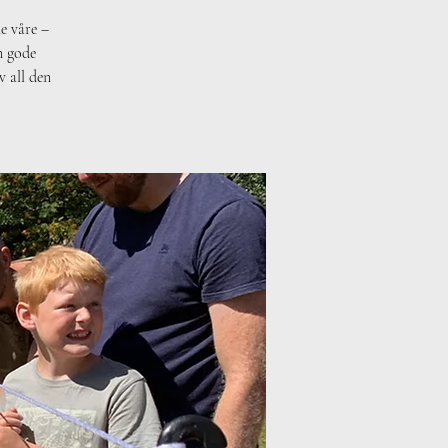
e våre –
en gode
v all den