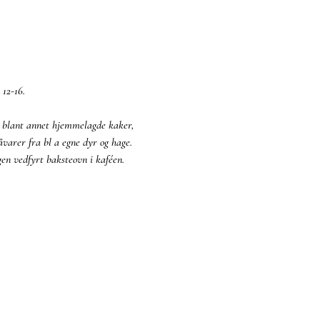
12-16. 
m blant annet hjemmelagde kaker, 
varer fra bl a egne dyr og hage. 
gen vedfyrt baksteovn i kaféen.