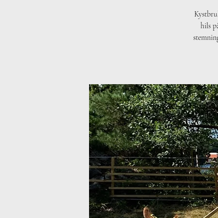
Kystbru
hils p
stemning