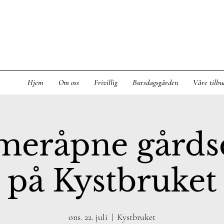
Hjem
Om oss
Frivillig
Bursdagsgården
Våre tilbu
eråpne gårds
på Kystbruket
ons. 22. juli
  |  
Kystbruket