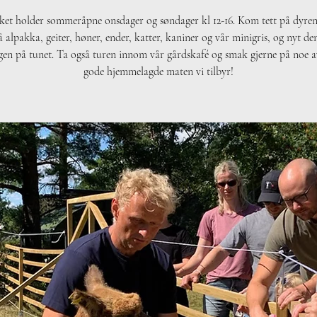
ket holder sommeråpne onsdager og søndager kl 12-16. Kom tett på dyren
å alpakka, geiter, høner, ender, katter, kaniner og vår minigris, og nyt d
en på tunet. Ta også turen innom vår gårdskafé og smak gjerne på noe a
gode hjemmelagde maten vi tilbyr!