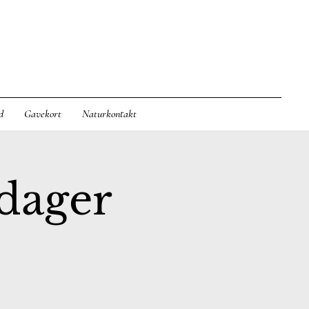
d
Gavekort
Naturkontakt
dager