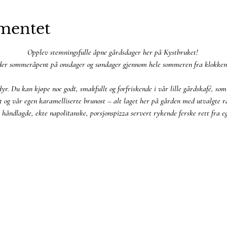
mentet
Opplev stemningsfulle åpne gårdsdager her på Kystbruket! 
der sommeråpent på onsdager og søndager gjennom hele sommeren fra klokken 
r. Du kan kjøpe noe godt, smakfullt og forfriskende i vår lille gårdskafé, so
st og vår egen karamelliserte brunost – alt laget her på gården med utvalgte rå
e håndlagde, ekte napolitanske, porsjonspizza servert rykende ferske rett fra e