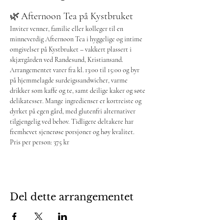
🌿 Afternoon Tea på Kystbruket
Inviter venner, familie eller kolleger til en 
minneverdig Afternoon Tea i hyggelige og intime 
omgivelser på Kystbruket – vakkert plassert i 
skjærgården ved Randesund, Kristiansand. 
Arrangementet varer fra kl. 13:00 til 15:00 og byr 
på hjemmelagde surdeigssandwicher, varme 
drikker som kaffe og te, samt deilige kaker og søte 
delikatesser. Mange ingredienser er kortreiste og 
dyrket på egen gård, med glutenfri alternativer 
tilgjengelig ved behov. Tidligere deltakere har 
fremhevet sjenerøse porsjoner og høy kvalitet. 
Pris per person: 375 kr 
Del dette arrangementet