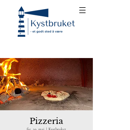
Pizzeria
fre. 29. mai
  |  
Kystbruket