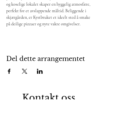
og koselige lokalet skaper en hyggelig atmosfære, 
perfekt for et avslappende måltid. Beliggende i 
skjærgården, er Kystbruket et ideelt sted å smake 
på deilige pizzaer og nyte vakre omgivelser.
Del dette arrangementet
Kontakt oss